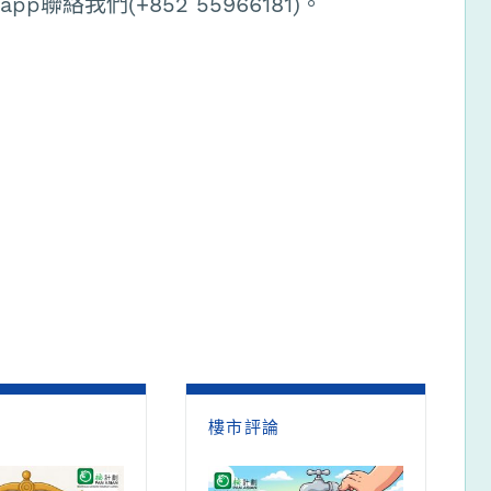
聯絡我們(+852 55966181)。
論
樓市評論