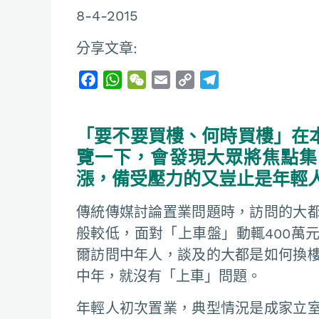
8-4-2015
分享文章:
F
W
W
E
C
T
a
h
e
m
o
e
c
a
C
a
p
l
「要不要買樓、何時買樓」在
e
t
h
i
y
e
b
s
a
l
L
g
覽一下，會發現大眾將焦點集
o
A
t
i
r
漲，備受壓力的又豈止是年輕
o
p
n
a
k
p
k
m
傳統傳媒討論置業問題時，訪問的大
般較低，面對「上車盤」動輒400萬
爾訪問中年人，談及的大都是如何換
中年，就沒有「上車」問題。
年輕人初次置業，典型情況是成家立