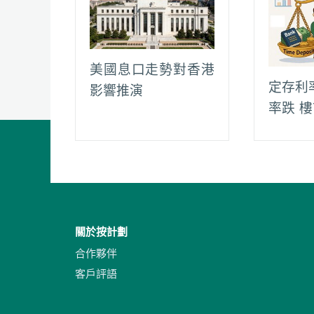
美國息口走勢對香港
定存利
影響推演
率跌 
關於按計劃
合作夥伴
客戶評語