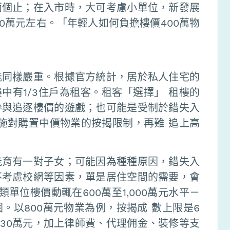
兩個止；在入市時，大可考慮小單位，新發展
0萬元左右。「年輕人如何負擔樓價400萬物
能同樣嚴重。根據官方統計，居於私人住宅的
樓中有1/3住戶為租客。租客「選擇」 租樓的
參與追逐樓價的遊戲；也可能是受制於錯失入
施對購置中價物業的按揭限制，再難 追上高
能育有一對子女；可能因為種種原因，錯失入
不考慮校網等因素，單是居住空間的需要，會
單位樓價動輒在600萬至1,000萬元水平－
。以800萬元物業為例，按揭成 數上限是6
是30萬元，加上律師費、代理佣金、裝修等支