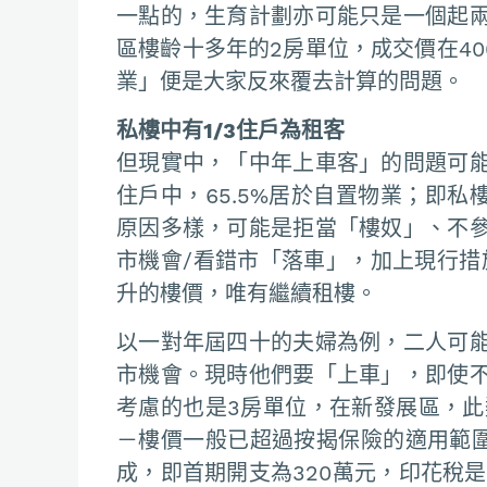
一點的，生育計劃亦可能只是一個起
區樓齡十多年的2房單位，成交價在40
業」便是大家反來覆去計算的問題。
私樓中有1/3住戶為租客
但現實中，「中年上車客」的問題可
住戶中，65.5%居於自置物業；即私
原因多樣，可能是拒當「樓奴」、不
市機會/看錯市「落車」，加上現行措
升的樓價，唯有繼續租樓。
以一對年屆四十的夫婦為例，二人可
市機會。現時他們要「上車」，即使
考慮的也是3房單位，在新發展區，此類
－樓價一般已超過按揭保險的適用範圍
成，即首期開支為320萬元，印花稅