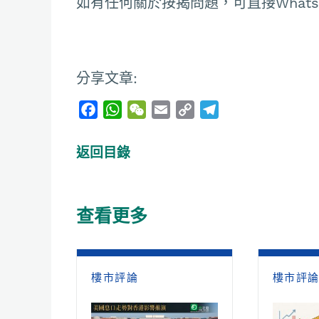
如有任何關於按揭問題，可直接Whatsapp
分享文章:
F
W
W
E
C
T
a
h
e
m
o
e
c
a
C
a
p
l
返回目錄
e
t
h
i
y
e
b
s
a
l
L
g
o
A
t
i
r
查看更多
o
p
n
a
k
p
k
m
樓市評論
樓市評