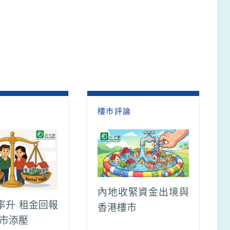
論
樓市評論
內地收緊資金出境與
率升 租金回報
香港樓市
樓市添壓