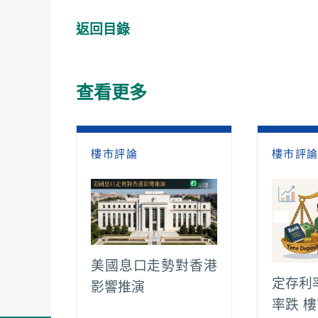
a
h
e
m
o
e
c
a
C
a
p
l
返回目錄
e
t
h
i
y
e
b
s
a
l
L
g
o
A
t
i
r
查看更多
o
p
n
a
k
p
k
m
樓市評論
樓市評
美國息口走勢對香港
定存利
影響推演
率跌 