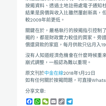
按揭資料、透過土地註冊處電子通知
結果是房價與收入比雖然屢創新高，
較2009年前更低。
關鍵在於，嚴格執行的按揭指引控制
揭的，都是財政實力較佳的買家。旁證
償還貸款的家庭，每月供款只佔月入19%
沒有人知道經濟危機會在什麼時候重
崩式調整，一般認為難以重現。
原文刊於
中金在線
2018年1月22日
如有任何關於按揭問題，可直接Whatsapp
分享文章:
F
W
W
E
C
T