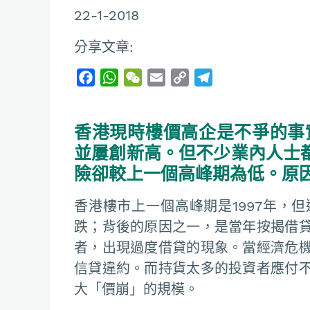
22-1-2018
分享文章:
F
W
W
E
C
T
a
h
e
m
o
e
c
a
C
a
p
l
香港現時樓價高企是不爭的事
e
t
h
i
y
e
b
s
a
l
L
g
並屢創新高。但不少業內人士
o
A
t
i
r
險卻較上一個高峰期為低。原
o
p
n
a
k
p
k
m
香港樓市上一個高峰期是1997年，
跌；背後的原因之一，是當年按揭借
者，出現過度借貸的現象。當經濟危
信貸違約。而持貨太多的投資者應付
大「價崩」的規模。