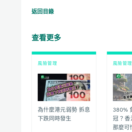
a
h
e
m
o
e
c
a
C
a
p
l
返回目錄
e
t
h
i
y
e
b
s
a
l
L
g
o
A
t
i
r
查看更多
o
p
n
a
k
p
k
m
風險管理
風險管
為什麼港元弱勢 拆息
380
下跌同時發生
冠？香
那麼可