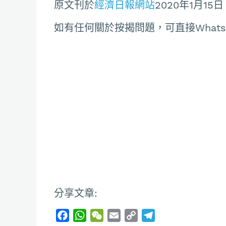
原文刊於
經濟日報網站
2020年1月15日
如有任何關於按揭問題，可直接Whatsapp聯
分享文章:
F
W
W
E
C
T