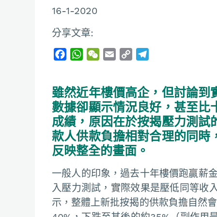
16-1-2020
分享文章:
F
W
W
E
C
T
a
h
e
m
o
e
c
a
C
a
p
l
雖然近年樓價高企，但討論到
e
t
h
i
y
e
b
s
a
l
L
g
數據卻顯示情況良好，甚至比
o
A
t
i
r
成績，原因在於按揭壓力測試
o
p
n
a
款人供款負擔相對合理的同時
k
p
k
m
反映整全的畫面。
一般人的印象，過去十年樓價跑贏薪金
入壓力測試，實際效果是壓低同等收
示，整體上新批按揭的供款負擔自然會
40%，下跌至其後的約35%（副作