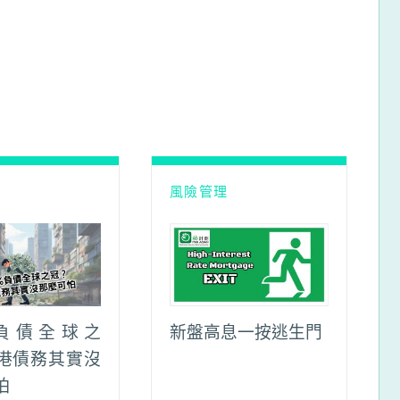
理
風險管理
%負債全球之
新盤高息一按逃生門
港債務其實沒
怕