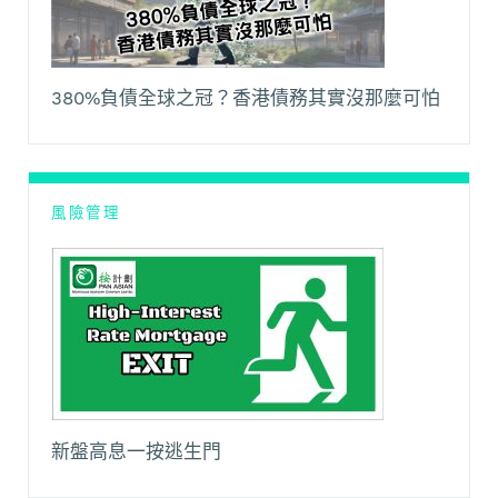
380%負債全球之冠？香港債務其實沒那麼可怕
風險管理
新盤高息一按逃生門