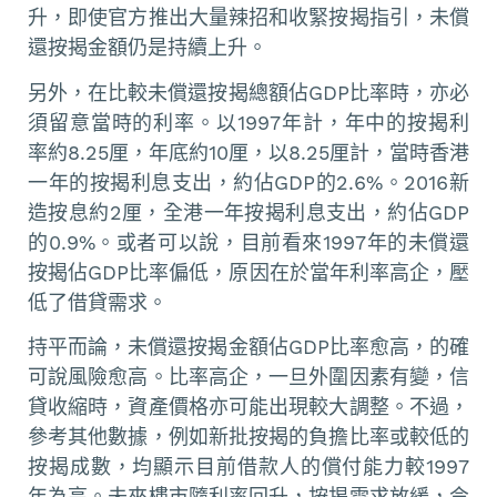
升，即使官方推出大量辣招和收緊按揭指引，未償
還按揭金額仍是持續上升。
另外，在比較未償還按揭總額佔GDP比率時，亦必
須留意當時的利率。以1997年計，年中的按揭利
率約8.25厘，年底約10厘，以8.25厘計，當時香港
一年的按揭利息支出，約佔GDP的2.6%。2016新
造按息約2厘，全港一年按揭利息支出，約佔GDP
的0.9%。或者可以說，目前看來1997年的未償還
按揭佔GDP比率偏低，原因在於當年利率高企，壓
低了借貸需求。
持平而論，未償還按揭金額佔GDP比率愈高，的確
可說風險愈高。比率高企，一旦外圍因素有變，信
貸收縮時，資產價格亦可能出現較大調整。不過，
參考其他數據，例如新批按揭的負擔比率或較低的
按揭成數，均顯示目前借款人的償付能力較1997
年為高。未來樓市隨利率回升，按揭需求放緩，令