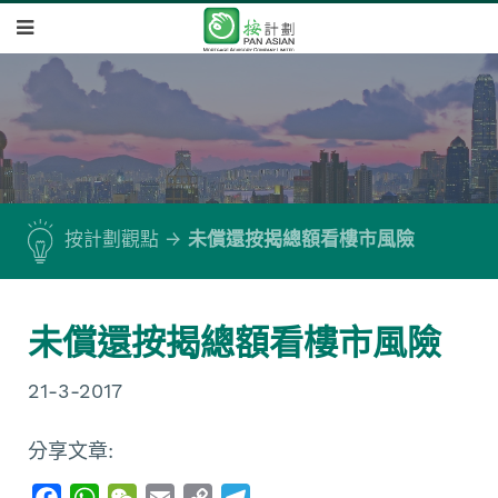
按計劃觀點
未償還按揭總額看樓市風險
未償還按揭總額看樓市風險
21-3-2017
分享文章:
F
W
W
E
C
T