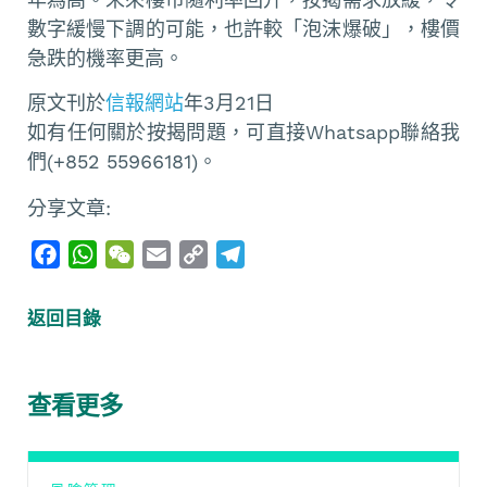
數字緩慢下調的可能，也許較「泡沫爆破」，樓價
急跌的機率更高。
原文刊於
信報網站
年3月21日
如有任何關於按揭問題，可直接Whatsapp聯絡我
們(+852 55966181)。
分享文章:
F
W
W
E
C
T
a
h
e
m
o
e
c
a
C
a
p
l
返回目錄
e
t
h
i
y
e
b
s
a
l
L
g
o
A
t
i
r
查看更多
o
p
n
a
k
p
k
m