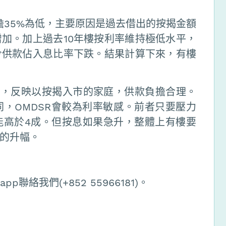
負擔35%為低，主要原因是過去借出的按揭金額
加。加上過去10年樓按利率維持極低水平，
令供款佔入息比率下跌。結果計算下來，有樓
)，反映以按揭入市的家庭，供款負擔合理。
，OMDSR會較為利率敏感。前者只要壓力
能高於4成。但按息如果急升，整體上有樓要
的升幅。
聯絡我們(+852 55966181)。