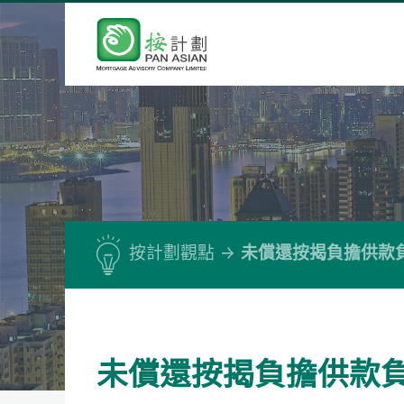
按計劃觀點
未償還按揭負擔供款
未償還按揭負擔供款