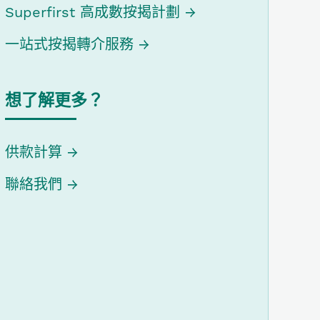
Superfirst 高成數按揭計劃
一站式按揭轉介服務
想了解更多？
供款計算
聯絡我們