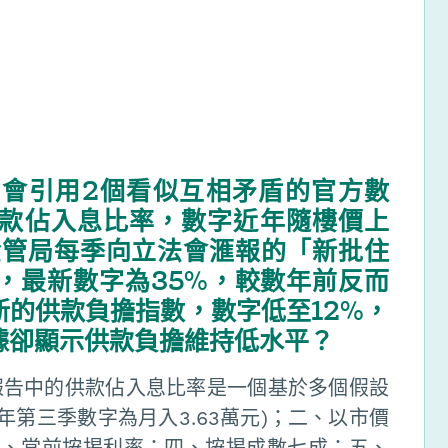
會引用2個看似互相矛盾的官方數
款佔入息比率，數字近年隨樓價上
金管局每季向立法會滙報的「新批住
，最新數字為35%，較數年前反而
的供款負擔指數，數字低至12%，
據卻顯示供款負擔維持低水平？
報告中的供款佔入息比率是一個基於多個假設
年第三季數字為月入3.63萬元)；二、以市價
；三、當前按揭利率：四、按揭成數七成；五、