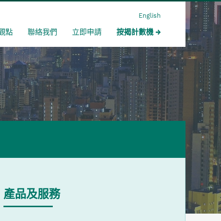
English
觀點
聯絡我們
立即申請
按揭計數機
產品及服務