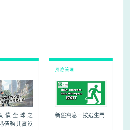
理
風險管理
%負債全球之
新盤高息一按逃生門
港債務其實沒