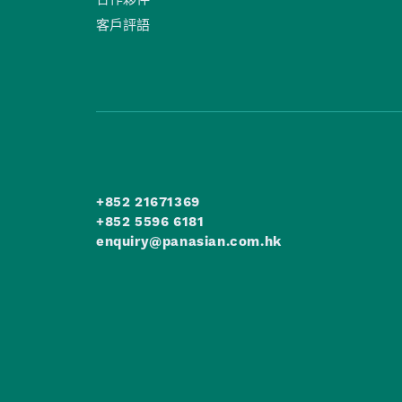
客戶評語
+852 21671369
+852 5596 6181
enquiry@panasian.com.hk