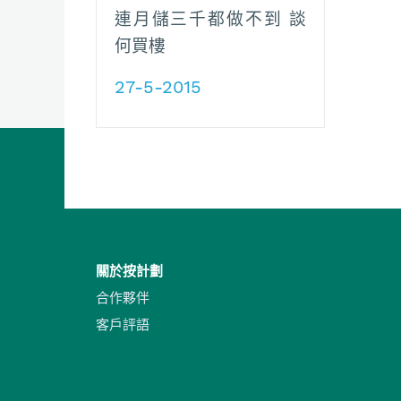
連月儲三千都做不到 談
何買樓
27-5-2015
關於按計劃
合作夥伴
客戶評語