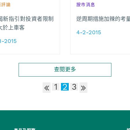
策評論
按市消息
揭新指引對投資者限制
逆周期措施加辣的考
大於上車客
4-2-2015
3-2015
查閱更多
1
2
3