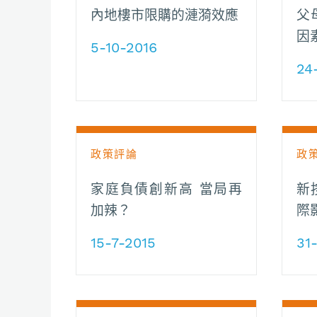
內地樓市限購的漣漪效應
父
因
5-10-2016
24
政策評論
政
家庭負債創新高 當局再
新
加辣？
際
15-7-2015
31