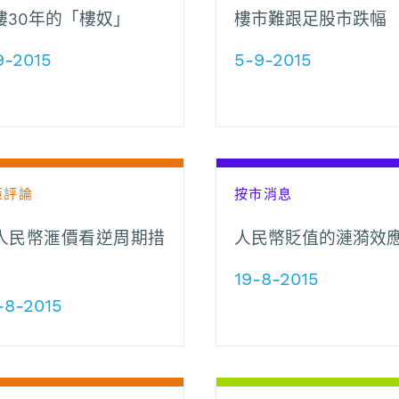
樓30年的「樓奴」
樓市難跟足股市跌幅
9-2015
5-9-2015
策評論
按市消息
人民幣滙價看逆周期措
人民幣貶值的漣漪效
19-8-2015
-8-2015