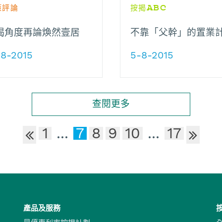
策評論
按揭ABC
揭角度再論煥然壹居
不靠「父幹」的置業
-8-2015
5-8-2015
查閱更多
1
...
7
8
9
10
...
17
產品及服務