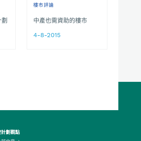
樓市評論
計劃
中產也需資助的樓市
4-8-2015
按計劃觀點